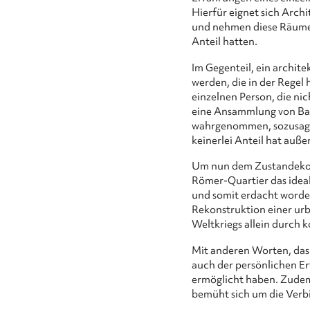
Hierfür eignet sich Arc
und nehmen diese Räume 
Anteil hatten.
Im Gegenteil, ein archit
werden, die in der Regel 
einzelnen Person, die ni
eine Ansammlung von Baute
wahrgenommen, sozusagen
keinerlei Anteil hat auße
Um nun dem Zustandekom
Römer-Quartier das ideal
und somit erdacht worden 
Rekonstruktion einer urb
Weltkriegs allein durch k
Mit anderen Worten, das 
auch der persönlichen E
ermöglicht haben. Zudem
bemüht sich um die Verb