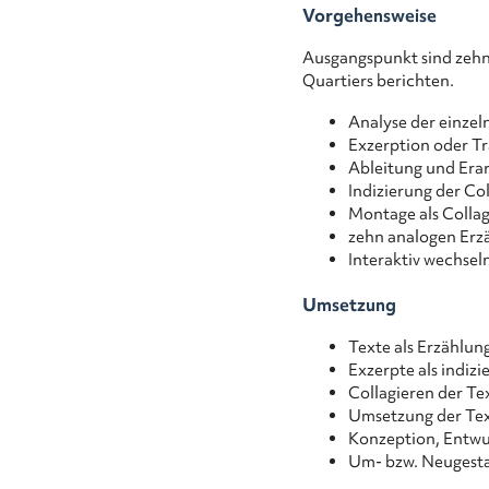
Vorgehensweise
Ausgangspunkt sind zehn
Quartiers berichten.
Analyse der einzel
Exzerption oder Tr
Ableitung und Erar
Indizierung der C
Montage als Collag
zehn analogen Erz
Interaktiv wechsel
Umsetzung
Texte als Erzählun
Exzerpte als indizi
Collagieren der Te
Umsetzung der Text
Konzeption, Entwu
Um- bzw. Neugesta