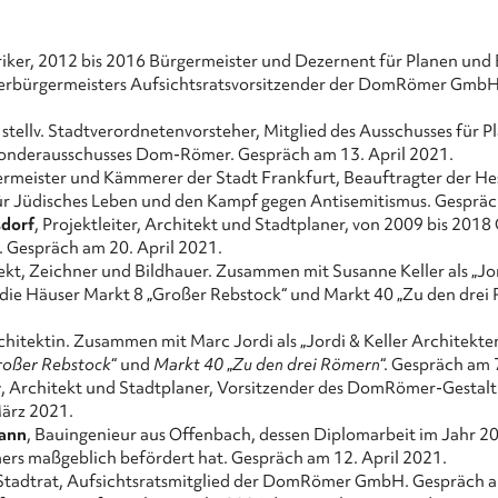
oriker, 2012 bis 2016 Bürgermeister und Dezernent für Planen und 
erbürgermeisters Aufsichtsratsvorsitzender der DomRömer GmbH.
, stellv. Stadtverordnetenvorsteher, Mitglied des Ausschusses für 
Sonderausschusses Dom-Römer. Gespräch am 13. April 2021.
ermeister und Kämmerer der Stadt Frankfurt, Beauftragter der He
ür Jüdisches Leben und den Kampf gegen Antisemitismus. Gespräc
sdorf
, Projektleiter, Architekt und Stadtplaner, von 2009 bis 2018
espräch am 20. April 2021.
tekt, Zeichner und Bildhauer. Zusammen mit Susanne Keller als „Jor
 die Häuser Markt 8 „Großer Rebstock“ und Markt 40 „Zu den drei
rchitektin. Zusammen mit Marc Jordi als „Jordi & Keller Architekten
roßer Rebstock
“ und
Markt 40
„
Zu den drei Römern
“. Gespräch am 
r
, Architekt und Stadtplaner, Vorsitzender des DomRömer-Gestalt
ärz 2021.
ann
, Bauingenieur aus Offenbach, dessen Diplomarbeit im Jahr 20
rs maßgeblich befördert hat. Gespräch am 12. April 2021.
 Stadtrat, Aufsichtsratsmitglied der DomRömer GmbH. Gespräch a