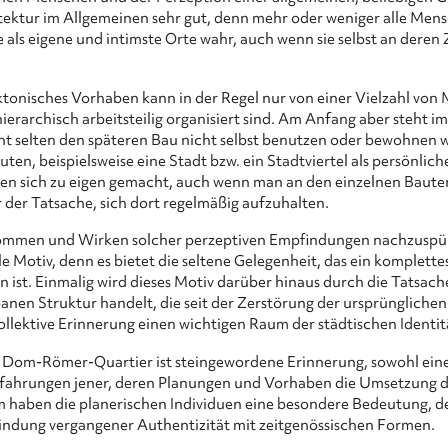
hitektur im Allgemeinen sehr gut, denn mehr oder weniger alle 
als eigene und intimste Orte wahr, auch wenn sie selbst an der
ektonisches Vorhaben kann in der Regel nur von einer Vielzahl vo
hierarchisch arbeitsteilig organisiert sind. Am Anfang aber steht i
cht selten den späteren Bau nicht selbst benutzen oder bewohnen wi
n, beispielsweise eine Stadt bzw. ein Stadtviertel als persönlich
 sich zu eigen gemacht, auch wenn man an den einzelnen Baute
r der Tatsache, sich dort regelmäßig aufzuhalten.
men und Wirken solcher perzeptiven Empfindungen nachzuspür
e Motiv, denn es bietet die seltene Gelegenheit, das ein komplette
ist. Einmalig wird dieses Motiv darüber hinaus durch die Tatsache
anen Struktur handelt, die seit der Zerstörung der ursprünglichen
ollektive Erinnerung einen wichtigen Raum der städtischen Identit
Dom-Römer-Quartier ist steingewordene Erinnerung, sowohl einer 
rfahrungen jener, deren Planungen und Vorhaben die Umsetzung 
 haben die planerischen Individuen eine besondere Bedeutung, d
indung vergangener Authentizität mit zeitgenössischen Formen.