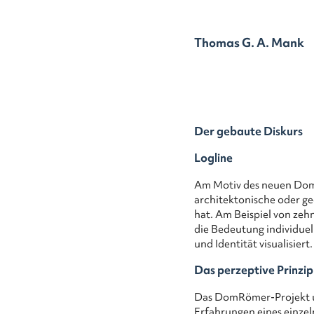
Zum
Inhalt
springen
Thomas G. A. Mank
Der gebaute Diskurs
Logline
Am Motiv des neuen Dom-
architektonische oder g
hat. Am Beispiel von zeh
die Bedeutung individuel
und Identität visualisiert.
Das perzeptive Prinzip
Das DomRömer-Projekt un
Erfahrungen eines einze