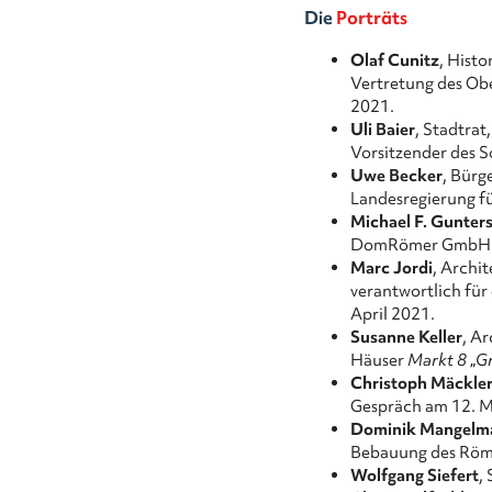
Die
Porträts
Olaf Cunitz
, Hist
Vertretung des Ob
2021.
Uli Baier
, Stadtrat
Vorsitzender des 
Uwe Becker
, Bürg
Landesregierung f
Michael F. Gunter
DomRömer GmbH. G
Marc Jordi
, Archi
verantwortlich für
April 2021.
Susanne Keller
, A
Häuser
Markt 8
„
G
Christoph Mäckle
Gespräch am 12. M
Dominik Mangelm
Bebauung des Röme
Wolfgang Siefert
,